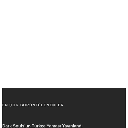
EN ÇOK GÖRÜNTÜLENENLER
Dark Souls’un Türkçe Yaması Yayınlandı