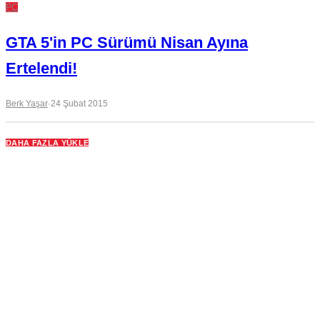
PC
GTA 5'in PC Sürümü Nisan Ayına
Ertelendi!
Berk Yaşar
·
24 Şubat 2015
DAHA FAZLA YÜKLE