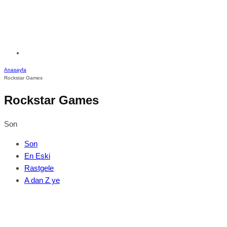
Anasayfa
Rockstar Games
Rockstar Games
Son
Son
En Eski
Rastgele
A dan Z ye