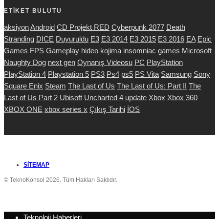
ETİKET BULUTU
aksiyon
Android
CD Projekt RED
Cyberpunk 2077
Death
Stranding
DICE
Duyuruldu
E3
E3 2014
E3 2015
E3 2016
EA
Epic
Games
FPS
Gameplay
hideo kojima
insomniac games
Microsoft
Naughty Dog
next gen
Oynanış Videosu
PC
PlayStation
PlayStation 4
Playstation 5
PS3
Ps4
ps5
PS Vita
Samsung
Sony
Square Enix
Steam
The Last of Us
The Last of Us: Part II
The
Last of Us Part 2
Ubisoft
Uncharted 4
update
Xbox
Xbox 360
XBOX ONE
xbox series x
Çıkış Tarihi
İOS
SITEMAP
© TeknoKonsol 2026. Tüm Hakları Saklıdır.
Teknoloji Haberleri