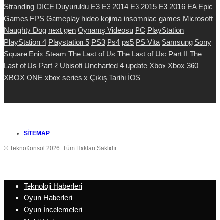
Stranding
DICE
Duyuruldu
E3
E3 2014
E3 2015
E3 2016
EA
Epic
Games
FPS
Gameplay
hideo kojima
insomniac games
Microsoft
Naughty Dog
next gen
Oynanış Videosu
PC
PlayStation
PlayStation 4
Playstation 5
PS3
Ps4
ps5
PS Vita
Samsung
Sony
Square Enix
Steam
The Last of Us
The Last of Us: Part II
The
Last of Us Part 2
Ubisoft
Uncharted 4
update
Xbox
Xbox 360
XBOX ONE
xbox series x
Çıkış Tarihi
İOS
SITEMAP
© TeknoKonsol 2026. Tüm Hakları Saklıdır.
Teknoloji Haberleri
Oyun Haberleri
Oyun İncelemeleri