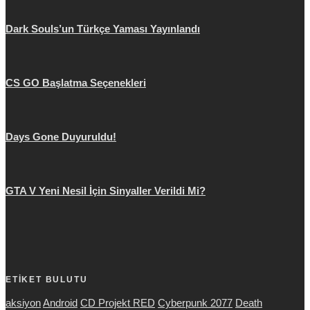
Dark Souls’un Türkçe Yaması Yayınlandı
CS GO Başlatma Seçenekleri
Days Gone Duyuruldu!
GTA V Yeni Nesil İçin Sinyaller Verildi Mi?
ETİKET BULUTU
aksiyon
Android
CD Projekt RED
Cyberpunk 2077
Death