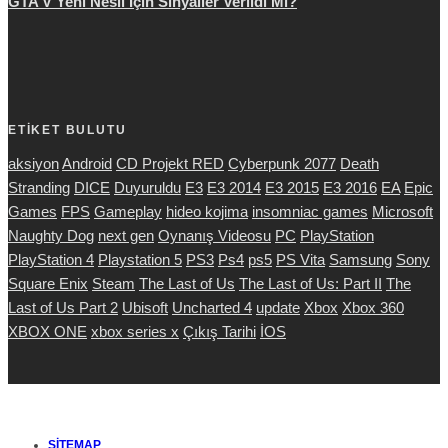
GTA V Yeni Nesil İçin Sinyaller Verildi Mi?
ETİKET BULUTU
aksiyon
Android
CD Projekt RED
Cyberpunk 2077
Death
Stranding
DICE
Duyuruldu
E3
E3 2014
E3 2015
E3 2016
EA
Epic
Games
FPS
Gameplay
hideo kojima
insomniac games
Microsoft
Naughty Dog
next gen
Oynanış Videosu
PC
PlayStation
PlayStation 4
Playstation 5
PS3
Ps4
ps5
PS Vita
Samsung
Sony
Square Enix
Steam
The Last of Us
The Last of Us: Part II
The
Last of Us Part 2
Ubisoft
Uncharted 4
update
Xbox
Xbox 360
XBOX ONE
xbox series x
Çıkış Tarihi
İOS
SITEMAP