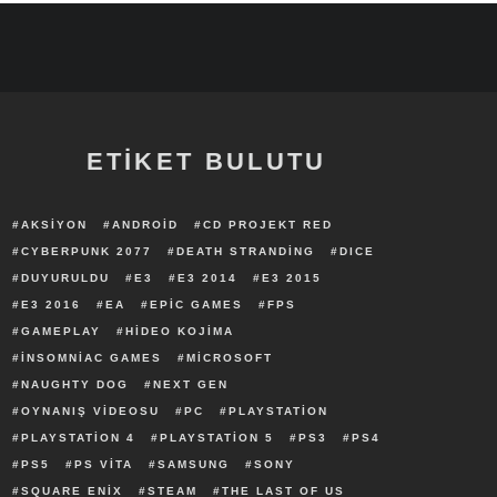
ETİKET BULUTU
AKSIYON
ANDROID
CD PROJEKT RED
CYBERPUNK 2077
DEATH STRANDING
DICE
DUYURULDU
E3
E3 2014
E3 2015
E3 2016
EA
EPIC GAMES
FPS
GAMEPLAY
HIDEO KOJIMA
INSOMNIAC GAMES
MICROSOFT
NAUGHTY DOG
NEXT GEN
OYNANIŞ VIDEOSU
PC
PLAYSTATION
PLAYSTATION 4
PLAYSTATION 5
PS3
PS4
PS5
PS VITA
SAMSUNG
SONY
SQUARE ENIX
STEAM
THE LAST OF US