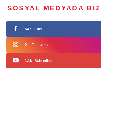
SOSYAL MEDYADA BIZ
647
Fans
21
Followers
1.1k
Subscribers