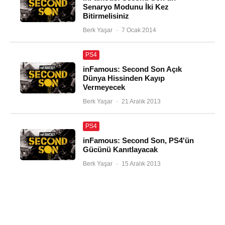
Senaryo Modunu İki Kez
Bitirmelisiniz
Berk Yaşar
·
7 Ocak 2014
PS4
inFamous: Second Son Açık
Dünya Hissinden Kayıp
Vermeyecek
Berk Yaşar
·
21 Aralık 2013
PS4
inFamous: Second Son, PS4'ün
Gücünü Kanıtlayacak
Berk Yaşar
·
15 Aralık 2013