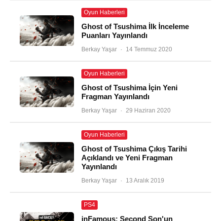
Oyun Haberleri
Ghost of Tsushima İlk İnceleme
Puanları Yayınlandı
Berkay Yaşar
·
14 Temmuz 2020
Oyun Haberleri
Ghost of Tsushima İçin Yeni
Fragman Yayınlandı
Berkay Yaşar
·
29 Haziran 2020
Oyun Haberleri
Ghost of Tsushima Çıkış Tarihi
Açıklandı ve Yeni Fragman
Yayınlandı
Berkay Yaşar
·
13 Aralık 2019
PS4
inFamous: Second Son'un