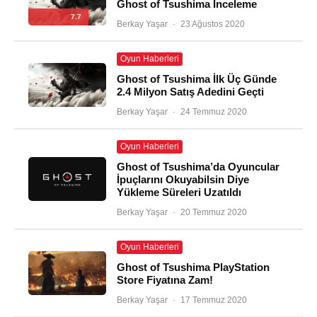
Ghost of Tsushima İnceleme
7.7
Berkay Yaşar
·
23 Ağustos 2020
Oyun Haberleri
Ghost of Tsushima İlk Üç Günde
2.4 Milyon Satış Adedini Geçti
Berkay Yaşar
·
24 Temmuz 2020
Oyun Haberleri
Ghost of Tsushima’da Oyuncular
İpuçlarını Okuyabilsin Diye
Yükleme Süreleri Uzatıldı
Berkay Yaşar
·
20 Temmuz 2020
Oyun Haberleri
Ghost of Tsushima PlayStation
Store Fiyatına Zam!
Berkay Yaşar
·
17 Temmuz 2020