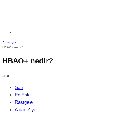
Anasayfa
HBAO+ nedir?
HBAO+ nedir?
Son
Son
En Eski
Rastgele
A dan Z ye