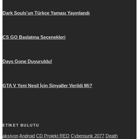
Dark Souls’un Türkçe Yaması Yayınlandı
CS GO Başlatma Seçenekleri
Days Gone Duyuruldu!
GTA V Yeni Nesil İçin Sinyaller Verildi Mi?
ETİKET BULUTU
aksiyon
Android
CD Projekt RED
Cyberpunk 2077
Death