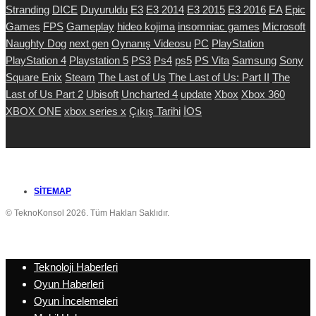
Stranding
DICE
Duyuruldu
E3
E3 2014
E3 2015
E3 2016
EA
Epic
Games
FPS
Gameplay
hideo kojima
insomniac games
Microsoft
Naughty Dog
next gen
Oynanış Videosu
PC
PlayStation
PlayStation 4
Playstation 5
PS3
Ps4
ps5
PS Vita
Samsung
Sony
Square Enix
Steam
The Last of Us
The Last of Us: Part II
The
Last of Us Part 2
Ubisoft
Uncharted 4
update
Xbox
Xbox 360
XBOX ONE
xbox series x
Çıkış Tarihi
İOS
SITEMAP
© TeknoKonsol 2026. Tüm Hakları Saklıdır.
Teknoloji Haberleri
Oyun Haberleri
Oyun İncelemeleri