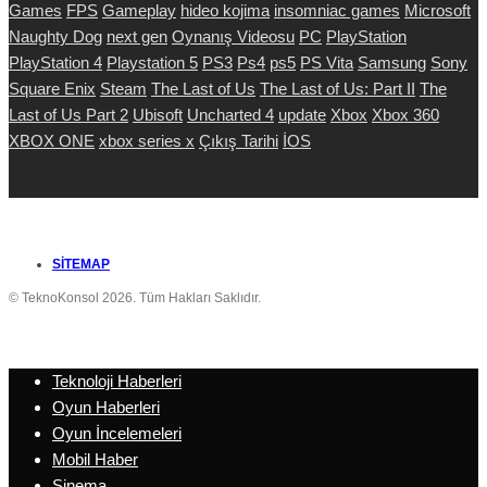
Games
FPS
Gameplay
hideo kojima
insomniac games
Microsoft
Naughty Dog
next gen
Oynanış Videosu
PC
PlayStation
PlayStation 4
Playstation 5
PS3
Ps4
ps5
PS Vita
Samsung
Sony
Square Enix
Steam
The Last of Us
The Last of Us: Part II
The
Last of Us Part 2
Ubisoft
Uncharted 4
update
Xbox
Xbox 360
XBOX ONE
xbox series x
Çıkış Tarihi
İOS
SITEMAP
© TeknoKonsol 2026. Tüm Hakları Saklıdır.
Teknoloji Haberleri
Oyun Haberleri
Oyun İncelemeleri
Mobil Haber
Sinema