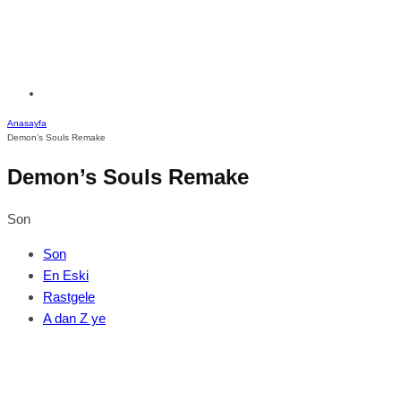
Anasayfa
Demon’s Souls Remake
Demon’s Souls Remake
Son
Son
En Eski
Rastgele
A dan Z ye