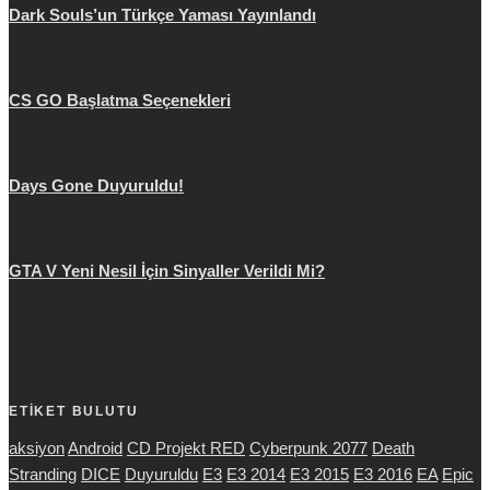
Dark Souls’un Türkçe Yaması Yayınlandı
CS GO Başlatma Seçenekleri
Days Gone Duyuruldu!
GTA V Yeni Nesil İçin Sinyaller Verildi Mi?
ETİKET BULUTU
aksiyon
Android
CD Projekt RED
Cyberpunk 2077
Death
Stranding
DICE
Duyuruldu
E3
E3 2014
E3 2015
E3 2016
EA
Epic