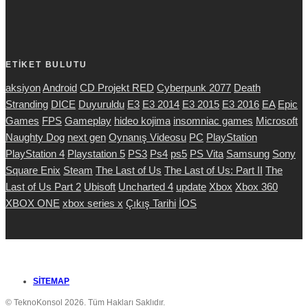
ETİKET BULUTU
aksiyon
Android
CD Projekt RED
Cyberpunk 2077
Death
Stranding
DICE
Duyuruldu
E3
E3 2014
E3 2015
E3 2016
EA
Epic
Games
FPS
Gameplay
hideo kojima
insomniac games
Microsoft
Naughty Dog
next gen
Oynanış Videosu
PC
PlayStation
PlayStation 4
Playstation 5
PS3
Ps4
ps5
PS Vita
Samsung
Sony
Square Enix
Steam
The Last of Us
The Last of Us: Part II
The
Last of Us Part 2
Ubisoft
Uncharted 4
update
Xbox
Xbox 360
XBOX ONE
xbox series x
Çıkış Tarihi
İOS
SITEMAP
© TeknoKonsol 2026. Tüm Hakları Saklıdır.