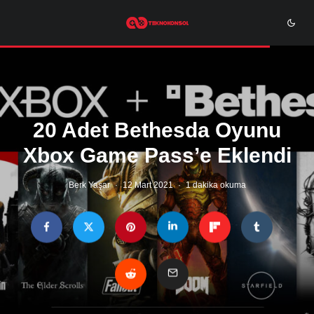
20 Adet Bethesda Oyunu
Xbox Game Pass’e Eklendi
Berk Yaşar
·
12 Mart 2021
·
1 dakika okuma