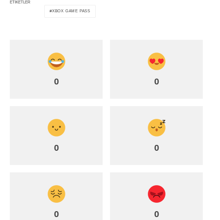
ETIKETLER
XBOX GAME PASS
0
0
0
0
0
0