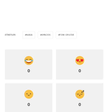
NASA
SPACEX
TOM CRUISE
ETIKETLER
0
0
0
0