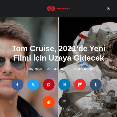
Tom Cruise, 2021’de Yeni
Filmi İçin Uzaya Gidecek
Berkay Yaşar
·
22 Eylül 2020
·
1 dakika okuma