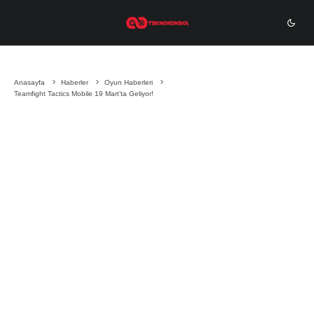
Berk Yaşar
·
18 Mart 2020
·
1 dakika okuma
Anasayfa
Haberler
Oyun Haberleri
Teamfight Tactics Mobile 19 Mart’ta Geliyor!