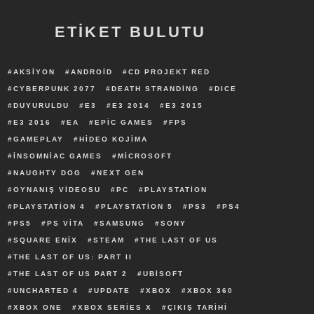
ETİKET BULUTU
AKSIYON
ANDROID
CD PROJEKT RED
CYBERPUNK 2077
DEATH STRANDING
DICE
DUYURULDU
E3
E3 2014
E3 2015
E3 2016
EA
EPIC GAMES
FPS
GAMEPLAY
HIDEO KOJIMA
INSOMNIAC GAMES
MICROSOFT
NAUGHTY DOG
NEXT GEN
OYNANIŞ VIDEOSU
PC
PLAYSTATION
PLAYSTATION 4
PLAYSTATION 5
PS3
PS4
PS5
PS VITA
SAMSUNG
SONY
SQUARE ENIX
STEAM
THE LAST OF US
THE LAST OF US: PART II
THE LAST OF US PART 2
UBISOFT
UNCHARTED 4
UPDATE
XBOX
XBOX 360
XBOX ONE
XBOX SERIES X
ÇIKIŞ TARIHI