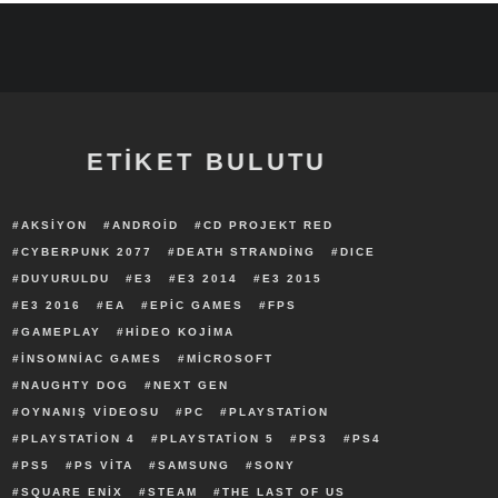
ETİKET BULUTU
AKSIYON
ANDROID
CD PROJEKT RED
CYBERPUNK 2077
DEATH STRANDING
DICE
DUYURULDU
E3
E3 2014
E3 2015
E3 2016
EA
EPIC GAMES
FPS
GAMEPLAY
HIDEO KOJIMA
INSOMNIAC GAMES
MICROSOFT
NAUGHTY DOG
NEXT GEN
OYNANIŞ VIDEOSU
PC
PLAYSTATION
PLAYSTATION 4
PLAYSTATION 5
PS3
PS4
PS5
PS VITA
SAMSUNG
SONY
SQUARE ENIX
STEAM
THE LAST OF US