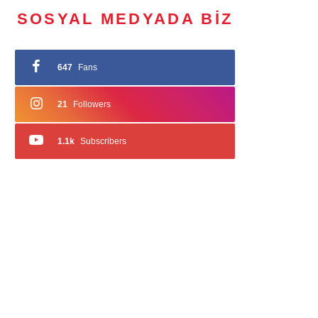
SOSYAL MEDYADA BIZ
647
Fans
21
Followers
1.1k
Subscribers