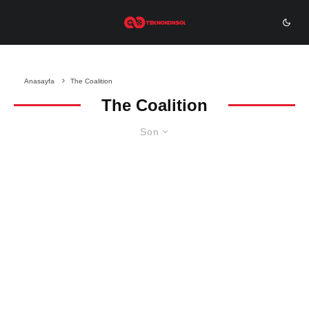
Anasayfa
The Coalition
The Coalition
Son