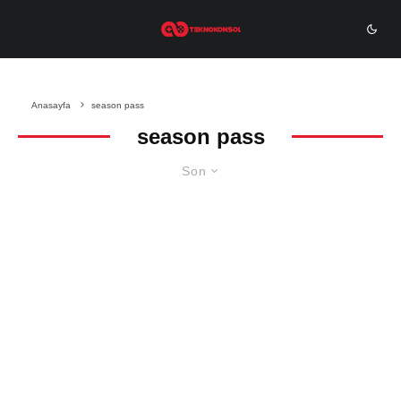
Anasayfa
season pass
season pass
Son