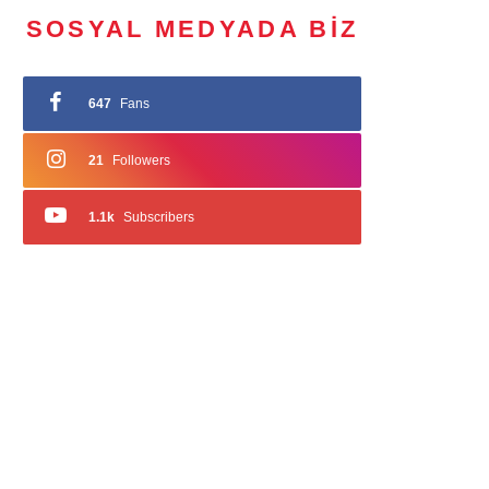
SOSYAL MEDYADA BIZ
647
Fans
21
Followers
1.1k
Subscribers