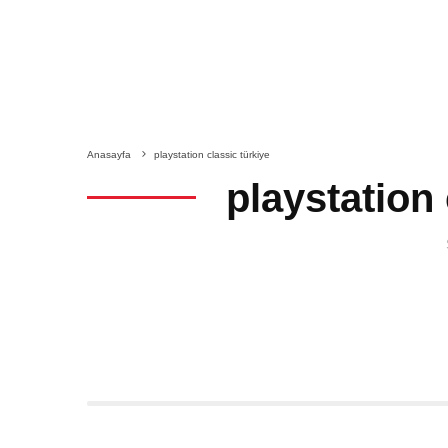
Anasayfa
playstation classic türkiye
playstation 