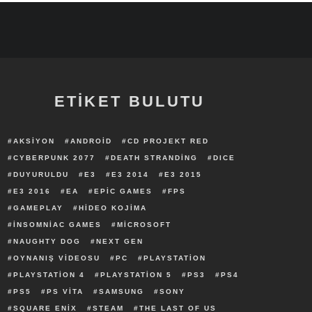
ETİKET BULUTU
AKSIYON
ANDROID
CD PROJEKT RED
CYBERPUNK 2077
DEATH STRANDING
DICE
DUYURULDU
E3
E3 2014
E3 2015
E3 2016
EA
EPIC GAMES
FPS
GAMEPLAY
HIDEO KOJIMA
INSOMNIAC GAMES
MICROSOFT
NAUGHTY DOG
NEXT GEN
OYNANIŞ VIDEOSU
PC
PLAYSTATION
PLAYSTATION 4
PLAYSTATION 5
PS3
PS4
PS5
PS VITA
SAMSUNG
SONY
SQUARE ENIX
STEAM
THE LAST OF US