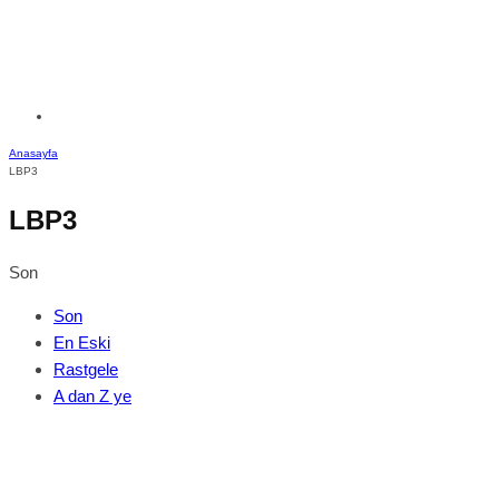
Anasayfa
LBP3
LBP3
Son
Son
En Eski
Rastgele
A dan Z ye