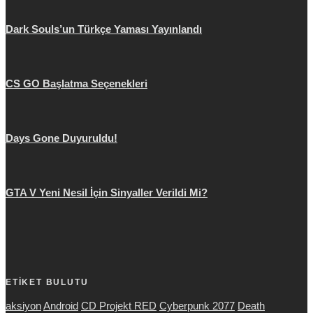
Dark Souls’un Türkçe Yaması Yayınlandı
CS GO Başlatma Seçenekleri
Days Gone Duyuruldu!
GTA V Yeni Nesil İçin Sinyaller Verildi Mi?
ETİKET BULUTU
aksiyon
Android
CD Projekt RED
Cyberpunk 2077
Death