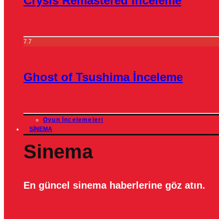
Crysis Remastered İnceleme
7.7
Ghost of Tsushima İnceleme
Oyun İncelemeleri
SINEMA
Sinema
En güncel sinema haberlerine göz atın.