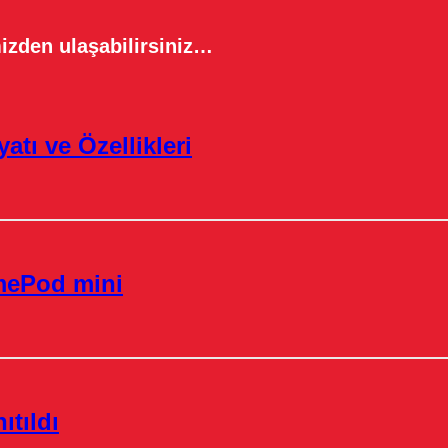
izden ulaşabilirsiniz…
atı ve Özellikleri
omePod mini
tıldı