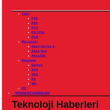
Sony
PS5
PS4
PS3
PS VITA
PSN
Microsoft
Xbox Series X
Xbox One
Xbox360
Nintendo
Switch
3DS
2DS
DS
Wİİ
PC
TEKNOLOJI HABERLERI
Teknoloji Haberleri