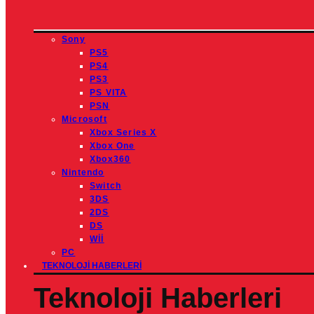
Sony
PS5
PS4
PS3
PS VITA
PSN
Microsoft
Xbox Series X
Xbox One
Xbox360
Nintendo
Switch
3DS
2DS
DS
Wİİ
PC
TEKNOLOJI HABERLERI
Teknoloji Haberleri