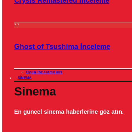
Crysis Remastered İnceleme
7.7
Ghost of Tsushima İnceleme
Oyun İncelemeleri
SINEMA
Sinema
En güncel sinema haberlerine göz atın.