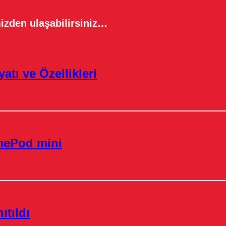
izden ulaşabilirsiniz…
atı ve Özellikleri
omePod mini
tıldı