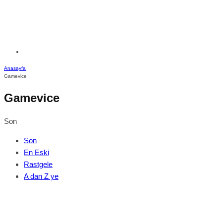
Anasayfa
Gamevice
Gamevice
Son
Son
En Eski
Rastgele
A dan Z ye