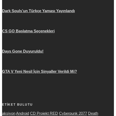
Dark Souls’un Türkçe Yaması Yayınlandı
CS GO Başlatma Seçenekleri
Days Gone Duyuruldu!
GTA V Yeni Nesil İçin Sinyaller Verildi Mi?
ETİKET BULUTU
aksiyon
Android
CD Projekt RED
Cyberpunk 2077
Death