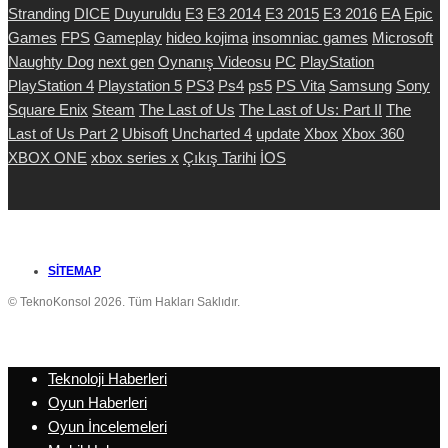
Stranding
DICE
Duyuruldu
E3
E3 2014
E3 2015
E3 2016
EA
Epic
Games
FPS
Gameplay
hideo kojima
insomniac games
Microsoft
Naughty Dog
next gen
Oynanış Videosu
PC
PlayStation
PlayStation 4
Playstation 5
PS3
Ps4
ps5
PS Vita
Samsung
Sony
Square Enix
Steam
The Last of Us
The Last of Us: Part II
The
Last of Us Part 2
Ubisoft
Uncharted 4
update
Xbox
Xbox 360
XBOX ONE
xbox series x
Çıkış Tarihi
İOS
SITEMAP
© TeknoKonsol 2026. Tüm Hakları Saklıdır.
Teknoloji Haberleri
Oyun Haberleri
Oyun İncelemeleri