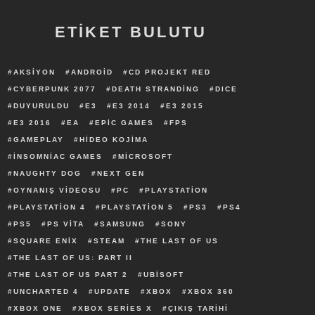
ETİKET BULUTU
AKSIYON
ANDROID
CD PROJEKT RED
CYBERPUNK 2077
DEATH STRANDING
DICE
DUYURULDU
E3
E3 2014
E3 2015
E3 2016
EA
EPIC GAMES
FPS
GAMEPLAY
HIDEO KOJIMA
INSOMNIAC GAMES
MICROSOFT
NAUGHTY DOG
NEXT GEN
OYNANIŞ VIDEOSU
PC
PLAYSTATION
PLAYSTATION 4
PLAYSTATION 5
PS3
PS4
PS5
PS VITA
SAMSUNG
SONY
SQUARE ENIX
STEAM
THE LAST OF US
THE LAST OF US: PART II
THE LAST OF US PART 2
UBISOFT
UNCHARTED 4
UPDATE
XBOX
XBOX 360
XBOX ONE
XBOX SERIES X
ÇIKIŞ TARIHI