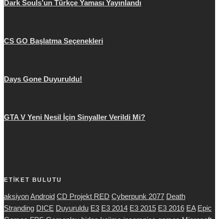
Dark Souls’un Türkçe Yaması Yayınlandı
CS GO Başlatma Seçenekleri
Days Gone Duyuruldu!
GTA V Yeni Nesil İçin Sinyaller Verildi Mi?
ETİKET BULUTU
aksiyon
Android
CD Projekt RED
Cyberpunk 2077
Death
Stranding
DICE
Duyuruldu
E3
E3 2014
E3 2015
E3 2016
EA
Epic