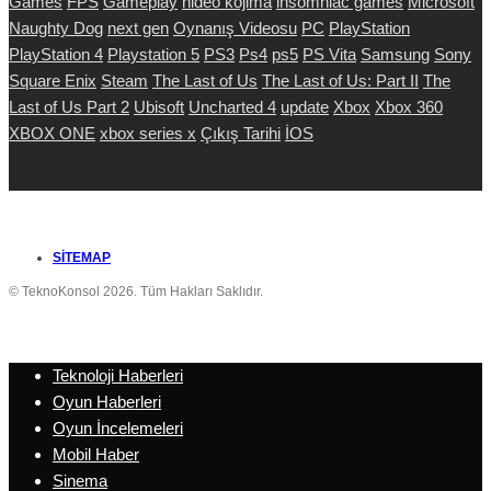
Games
FPS
Gameplay
hideo kojima
insomniac games
Microsoft
Naughty Dog
next gen
Oynanış Videosu
PC
PlayStation
PlayStation 4
Playstation 5
PS3
Ps4
ps5
PS Vita
Samsung
Sony
Square Enix
Steam
The Last of Us
The Last of Us: Part II
The
Last of Us Part 2
Ubisoft
Uncharted 4
update
Xbox
Xbox 360
XBOX ONE
xbox series x
Çıkış Tarihi
İOS
SITEMAP
© TeknoKonsol 2026. Tüm Hakları Saklıdır.
Teknoloji Haberleri
Oyun Haberleri
Oyun İncelemeleri
Mobil Haber
Sinema