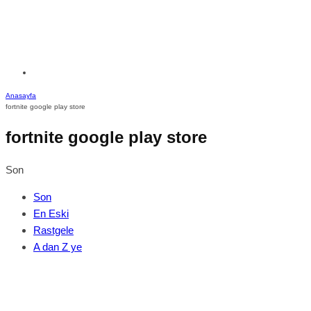
Anasayfa
fortnite google play store
fortnite google play store
Son
Son
En Eski
Rastgele
A dan Z ye