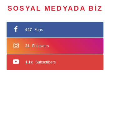
SOSYAL MEDYADA BIZ
647
Fans
21
Followers
1.1k
Subscribers