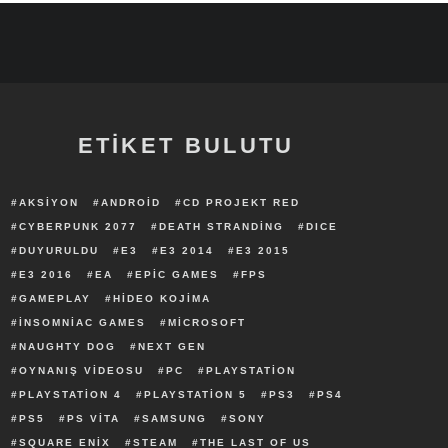
ETİKET BULUTU
AKSIYON
ANDROID
CD PROJEKT RED
CYBERPUNK 2077
DEATH STRANDING
DICE
DUYURULDU
E3
E3 2014
E3 2015
E3 2016
EA
EPIC GAMES
FPS
GAMEPLAY
HIDEO KOJIMA
INSOMNIAC GAMES
MICROSOFT
NAUGHTY DOG
NEXT GEN
OYNANIŞ VIDEOSU
PC
PLAYSTATION
PLAYSTATION 4
PLAYSTATION 5
PS3
PS4
PS5
PS VITA
SAMSUNG
SONY
SQUARE ENIX
STEAM
THE LAST OF US