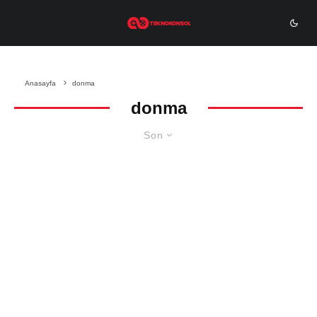
Anasayfa
donma
donma
Son