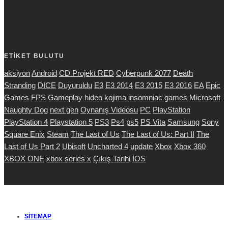
ETİKET BULUTU
aksiyon
Android
CD Projekt RED
Cyberpunk 2077
Death
Stranding
DICE
Duyuruldu
E3
E3 2014
E3 2015
E3 2016
EA
Epic
Games
FPS
Gameplay
hideo kojima
insomniac games
Microsoft
Naughty Dog
next gen
Oynanış Videosu
PC
PlayStation
PlayStation 4
Playstation 5
PS3
Ps4
ps5
PS Vita
Samsung
Sony
Square Enix
Steam
The Last of Us
The Last of Us: Part II
The
Last of Us Part 2
Ubisoft
Uncharted 4
update
Xbox
Xbox 360
XBOX ONE
xbox series x
Çıkış Tarihi
İOS
SITEMAP