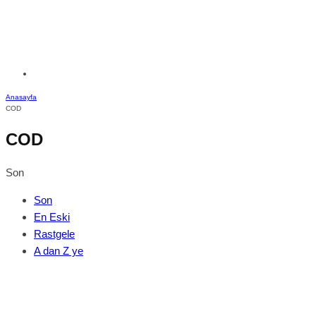
Anasayfa
COD
COD
Son
Son
En Eski
Rastgele
A dan Z ye