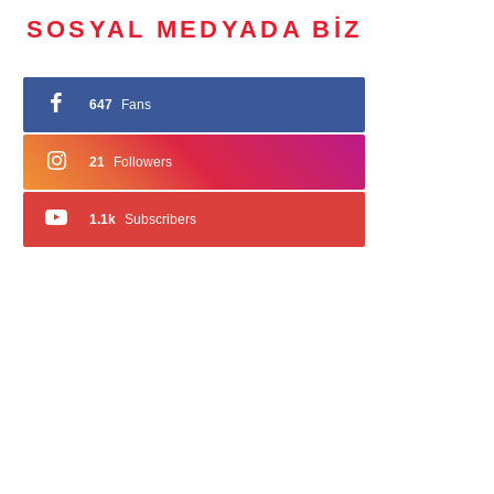
SOSYAL MEDYADA BIZ
647
Fans
21
Followers
1.1k
Subscribers