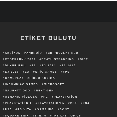
ETİKET BULUTU
AKSIYON
ANDROID
CD PROJEKT RED
CYBERPUNK 2077
DEATH STRANDING
DICE
DUYURULDU
E3
E3 2014
E3 2015
E3 2016
EA
EPIC GAMES
FPS
GAMEPLAY
HIDEO KOJIMA
INSOMNIAC GAMES
MICROSOFT
NAUGHTY DOG
NEXT GEN
OYNANIŞ VIDEOSU
PC
PLAYSTATION
PLAYSTATION 4
PLAYSTATION 5
PS3
PS4
PS5
PS VITA
SAMSUNG
SONY
SQUARE ENIX
STEAM
THE LAST OF US