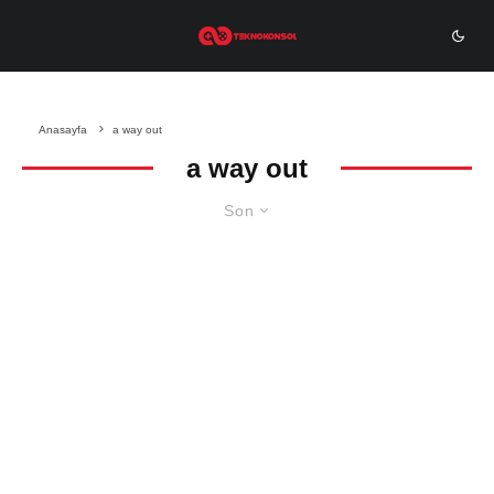
Anasayfa
a way out
a way out
Son