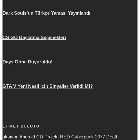
Dark Souls’un Türkçe Yaması Yayınlandı
CS GO Başlatma Seçenekleri
Days Gone Duyuruldu!
GTA V Yeni Nesil İçin Sinyaller Verildi Mi?
ETİKET BULUTU
aksiyon
Android
CD Projekt RED
Cyberpunk 2077
Death