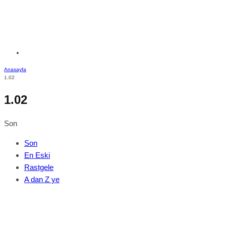
Anasayfa
1.02
1.02
Son
Son
En Eski
Rastgele
A dan Z ye