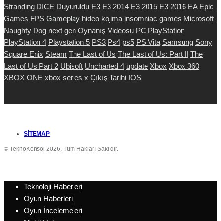
Stranding
DICE
Duyuruldu
E3
E3 2014
E3 2015
E3 2016
EA
Epic
Games
FPS
Gameplay
hideo kojima
insomniac games
Microsoft
Naughty Dog
next gen
Oynanış Videosu
PC
PlayStation
PlayStation 4
Playstation 5
PS3
Ps4
ps5
PS Vita
Samsung
Sony
Square Enix
Steam
The Last of Us
The Last of Us: Part II
The
Last of Us Part 2
Ubisoft
Uncharted 4
update
Xbox
Xbox 360
XBOX ONE
xbox series x
Çıkış Tarihi
İOS
SITEMAP
© TeknoKonsol 2026. Tüm Hakları Saklıdır.
Teknoloji Haberleri
Oyun Haberleri
Oyun İncelemeleri