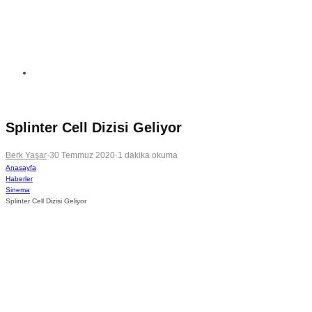
Splinter Cell Dizisi Geliyor
Berk Yaşar
·
30 Temmuz 2020
·
1 dakika okuma
Anasayfa
Haberler
Sinema
Splinter Cell Dizisi Geliyor