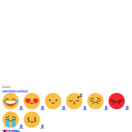
Etiketler
netflix
Splinter Cell
Ubisoft
0
0
0
0
0
0
0
0