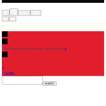
0
Düşüncelerinizi paylaşmak ister misiniz?
x
(
)
x
|
Yanıtla
INSERT