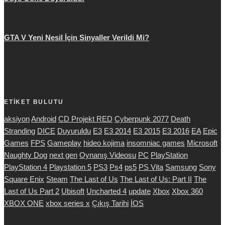
GTA V Yeni Nesil İçin Sinyaller Verildi Mi?
ETİKET BULUTU
aksiyon
Android
CD Projekt RED
Cyberpunk 2077
Death
Stranding
DICE
Duyuruldu
E3
E3 2014
E3 2015
E3 2016
EA
Epic
Games
FPS
Gameplay
hideo kojima
insomniac games
Microsoft
Naughty Dog
next gen
Oynanış Videosu
PC
PlayStation
PlayStation 4
Playstation 5
PS3
Ps4
ps5
PS Vita
Samsung
Sony
Square Enix
Steam
The Last of Us
The Last of Us: Part II
The
Last of Us Part 2
Ubisoft
Uncharted 4
update
Xbox
Xbox 360
XBOX ONE
xbox series x
Çıkış Tarihi
İOS