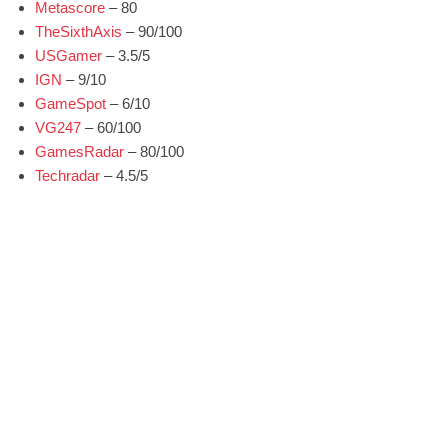
Metascore
– 80
TheSixthAxis
– 90/100
USGamer
– 3.5/5
IGN
– 9/10
GameSpot
– 6/10
VG247
– 60/100
GamesRadar
– 80/100
Techradar
– 4.5/5