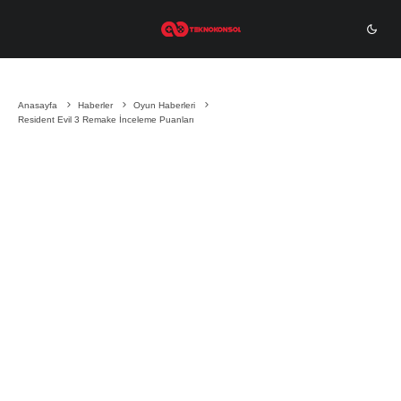
Berkay Yaşar
·
30 Mart 2020
·
1 dakika okuma
Anasayfa
Haberler
Oyun Haberleri
Resident Evil 3 Remake İnceleme Puanları