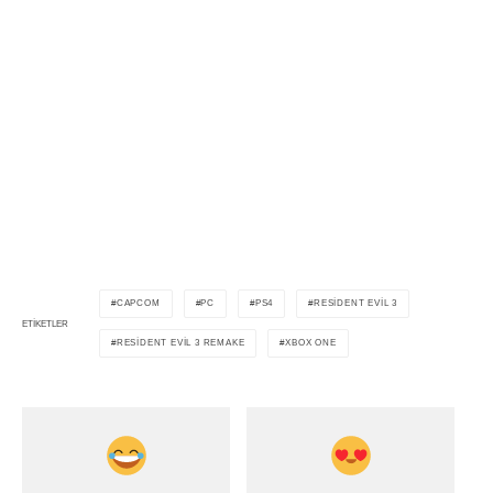
CAPCOM
PC
PS4
RESIDENT EVIL 3
ETIKETLER
RESIDENT EVIL 3 REMAKE
XBOX ONE