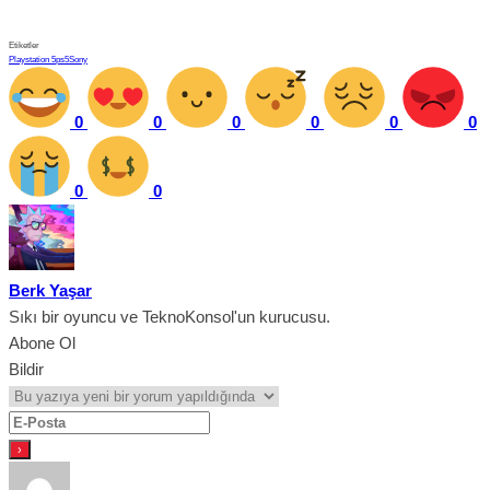
Etiketler
Playstation 5
ps5
Sony
0
0
0
0
0
0
0
0
Berk Yaşar
Sıkı bir oyuncu ve TeknoKonsol'un kurucusu.
Abone Ol
Bildir