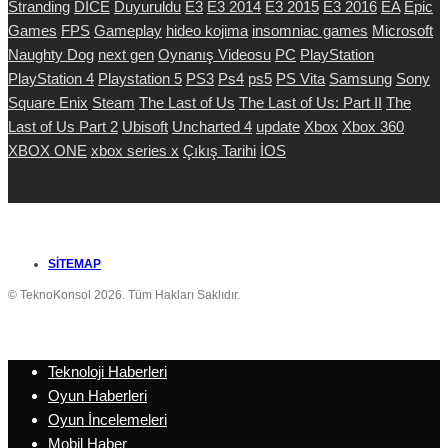
Stranding
DICE
Duyuruldu
E3
E3 2014
E3 2015
E3 2016
EA
Epic
Games
FPS
Gameplay
hideo kojima
insomniac games
Microsoft
Naughty Dog
next gen
Oynanış Videosu
PC
PlayStation
PlayStation 4
Playstation 5
PS3
Ps4
ps5
PS Vita
Samsung
Sony
Square Enix
Steam
The Last of Us
The Last of Us: Part II
The
Last of Us Part 2
Ubisoft
Uncharted 4
update
Xbox
Xbox 360
XBOX ONE
xbox series x
Çıkış Tarihi
İOS
SITEMAP
© TeknoKonsol 2026. Tüm Hakları Saklıdır.
Teknoloji Haberleri
Oyun Haberleri
Oyun İncelemeleri
Mobil Haber