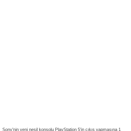
Sony’nin yeni nesil konsolu PlayStation 5’in çıkış yapmasına 1