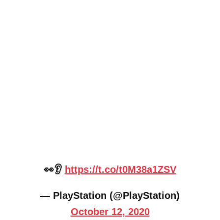
👀👂
https://t.co/t0M38a1ZSV
— PlayStation (@PlayStation)
October 12, 2020