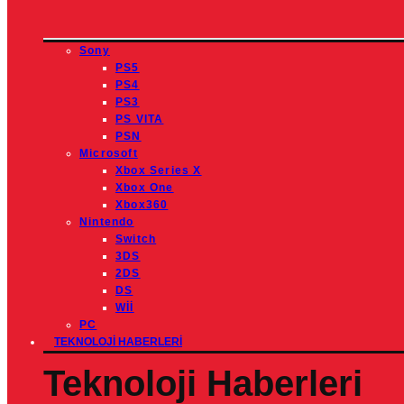
Sony
PS5
PS4
PS3
PS VITA
PSN
Microsoft
Xbox Series X
Xbox One
Xbox360
Nintendo
Switch
3DS
2DS
DS
Wİİ
PC
TEKNOLOJI HABERLERI
Teknoloji Haberleri