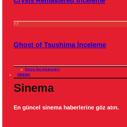
Crysis Remastered İnceleme
7.7
Ghost of Tsushima İnceleme
Oyun İncelemeleri
SINEMA
Sinema
En güncel sinema haberlerine göz atın.