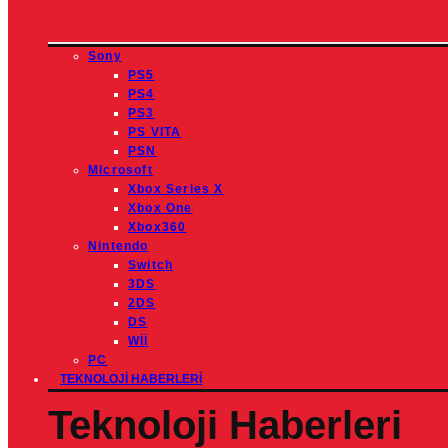
Sony
PS5
PS4
PS3
PS VITA
PSN
Microsoft
Xbox Series X
Xbox One
Xbox360
Nintendo
Switch
3DS
2DS
DS
Wİİ
PC
TEKNOLOJI HABERLERI
Teknoloji Haberleri