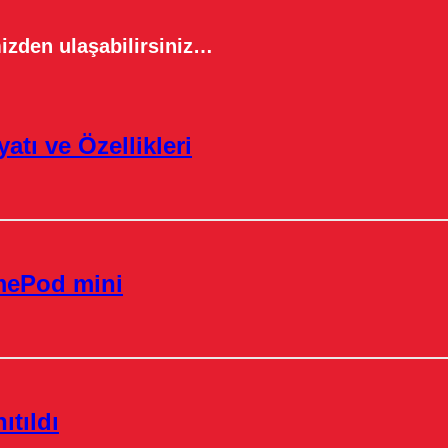
izden ulaşabilirsiniz…
atı ve Özellikleri
omePod mini
tıldı