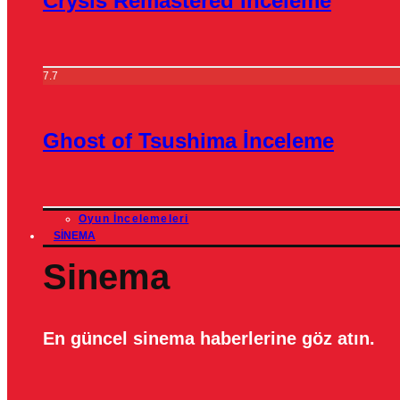
Crysis Remastered İnceleme
7.7
Ghost of Tsushima İnceleme
Oyun İncelemeleri
SINEMA
Sinema
En güncel sinema haberlerine göz atın.