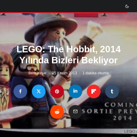
LEGO: The Hobbit, 2014
Yılında Bizleri Bekliyor
Berk Yaşar
·
25 Kasım 2013
·
1 dakika okuma