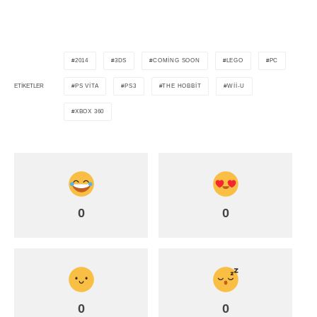
2014
3DS
COMING SOON
LEGO
PC
PS VITA
PS3
THE HOBBIT
WII-U
ETIKETLER
XBOX 360
0
0
0
0