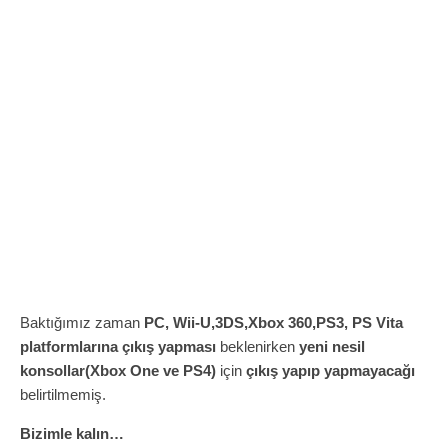
Baktığımız zaman
PC, Wii-U,3DS,Xbox 360,PS3, PS Vita
platformlarına
çıkış yapması
beklenirken
yeni nesil
konsollar(Xbox One ve PS4)
için
çıkış yapıp yapmayacağı
belirtilmemiş.
Bizimle kalın…