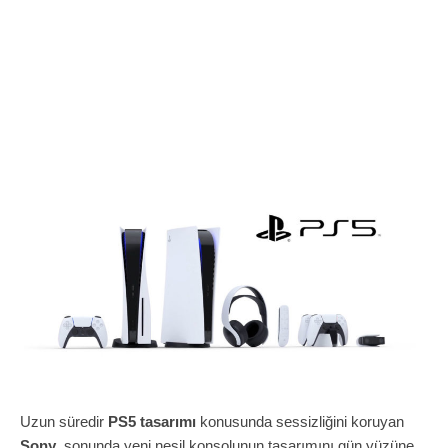
Uzun süredir
PS5 tasarımı
konusunda sessizliğini koruyan
Sony
, sonunda yeni nesil konsolunun tasarımını gün yüzüne