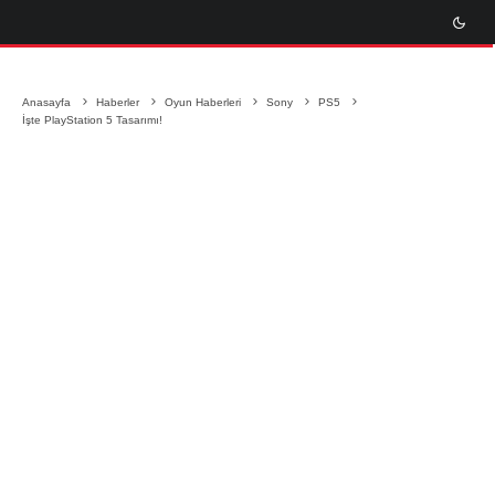
Anasayfa
Haberler
Oyun Haberleri
Sony
PS5
İşte PlayStation 5 Tasarımı!