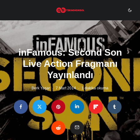
inFamous: Second Son
Live Action Fragmanı
Yayınlandı
Berk Yaşar
·
7 Mart 2014
·
1 dakika okuma