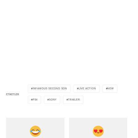
İNFAMOUS SECOND SON
LIVE ACTION
NEW
ETIKETLER
PS4
SONY
TRAILER