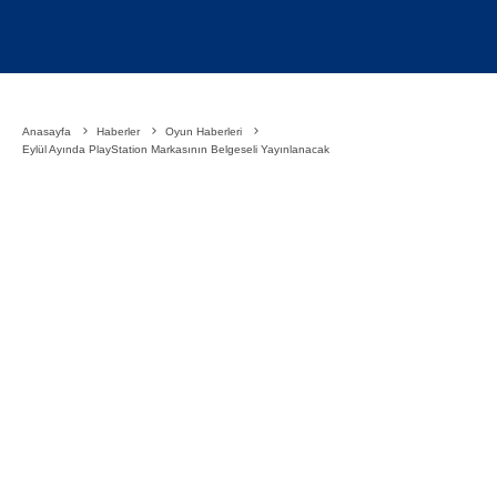
Anasayfa
Haberler
Oyun Haberleri
Eylül Ayında PlayStation Markasının Belgeseli Yayınlanacak