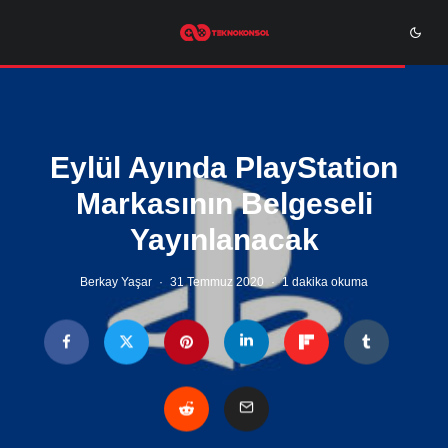
Eylül Ayında PlayStation
Markasının Belgeseli
Yayınlanacak
Berkay Yaşar
·
31 Temmuz 2020
·
1 dakika okuma