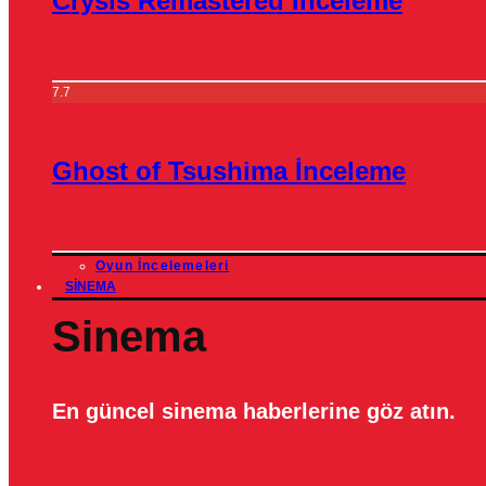
Crysis Remastered İnceleme
7.7
Ghost of Tsushima İnceleme
Oyun İncelemeleri
SINEMA
Sinema
En güncel sinema haberlerine göz atın.