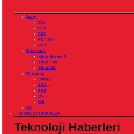
Sony
PS5
PS4
PS3
PS VITA
PSN
Microsoft
Xbox Series X
Xbox One
Xbox360
Nintendo
Switch
3DS
2DS
DS
Wİİ
PC
TEKNOLOJI HABERLERI
Teknoloji Haberleri