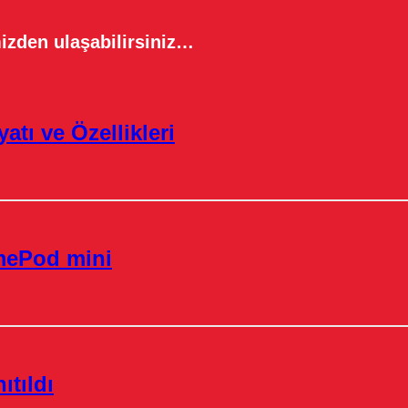
izden ulaşabilirsiniz…
atı ve Özellikleri
omePod mini
tıldı