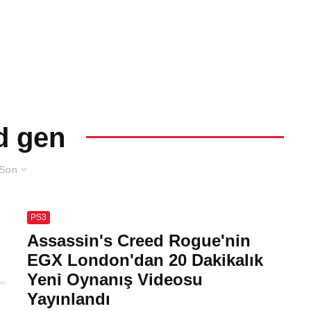
d gen
Son
PS3
Assassin's Creed Rogue'nin
EGX London'dan 20 Dakikalık
Yeni Oynanış Videosu
Yayınlandı