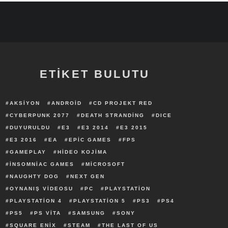
ETİKET BULUTU
AKSIYON
ANDROID
CD PROJEKT RED
CYBERPUNK 2077
DEATH STRANDING
DICE
DUYURULDU
E3
E3 2014
E3 2015
E3 2016
EA
EPIC GAMES
FPS
GAMEPLAY
HIDEO KOJIMA
INSOMNIAC GAMES
MICROSOFT
NAUGHTY DOG
NEXT GEN
OYNANIŞ VIDEOSU
PC
PLAYSTATION
PLAYSTATION 4
PLAYSTATION 5
PS3
PS4
PS5
PS VITA
SAMSUNG
SONY
SQUARE ENIX
STEAM
THE LAST OF US