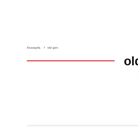
Anasayfa
old gen
ol