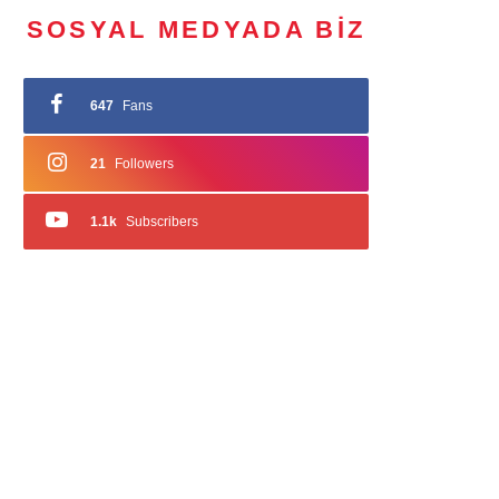
SOSYAL MEDYADA BIZ
647
Fans
21
Followers
1.1k
Subscribers