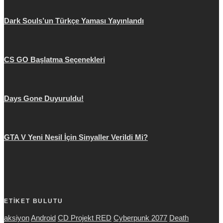
Dark Souls’un Türkçe Yaması Yayınlandı
CS GO Başlatma Seçenekleri
Days Gone Duyuruldu!
GTA V Yeni Nesil İçin Sinyaller Verildi Mi?
ETİKET BULUTU
aksiyon
Android
CD Projekt RED
Cyberpunk 2077
Death