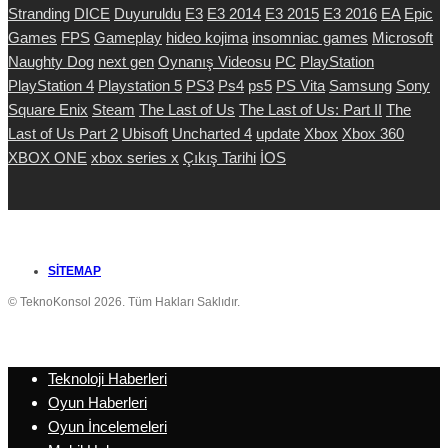
Stranding
DICE
Duyuruldu
E3
E3 2014
E3 2015
E3 2016
EA
Epic
Games
FPS
Gameplay
hideo kojima
insomniac games
Microsoft
Naughty Dog
next gen
Oynanış Videosu
PC
PlayStation
PlayStation 4
Playstation 5
PS3
Ps4
ps5
PS Vita
Samsung
Sony
Square Enix
Steam
The Last of Us
The Last of Us: Part II
The
Last of Us Part 2
Ubisoft
Uncharted 4
update
Xbox
Xbox 360
XBOX ONE
xbox series x
Çıkış Tarihi
İOS
SITEMAP
© TeknoKonsol 2026. Tüm Hakları Saklıdır.
Teknoloji Haberleri
Oyun Haberleri
Oyun İncelemeleri