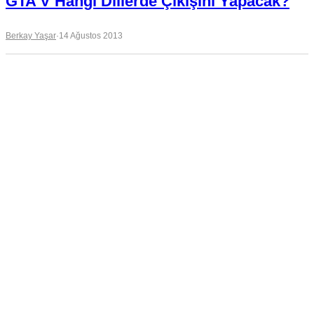
GTA V Hangi Dillerde Çıkışını Yapacak?
Berkay Yaşar
·
14 Ağustos 2013