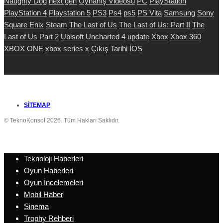
Naughty Dog
next gen
Oynanış Videosu
PC
PlayStation
PlayStation 4
Playstation 5
PS3
Ps4
ps5
PS Vita
Samsung
Sony
Square Enix
Steam
The Last of Us
The Last of Us: Part II
The
Last of Us Part 2
Ubisoft
Uncharted 4
update
Xbox
Xbox 360
XBOX ONE
xbox series x
Çıkış Tarihi
İOS
SITEMAP
© TeknoKonsol 2026. Tüm Hakları Saklıdır.
Teknoloji Haberleri
Oyun Haberleri
Oyun İncelemeleri
Mobil Haber
Sinema
Trophy Rehberi