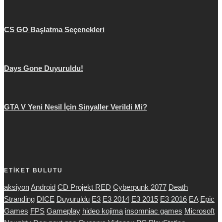
CS GO Başlatma Seçenekleri
Days Gone Duyuruldu!
GTA V Yeni Nesil İçin Sinyaller Verildi Mi?
ETİKET BULUTU
aksiyon
Android
CD Projekt RED
Cyberpunk 2077
Death
Stranding
DICE
Duyuruldu
E3
E3 2014
E3 2015
E3 2016
EA
Epic
Games
FPS
Gameplay
hideo kojima
insomniac games
Microsoft