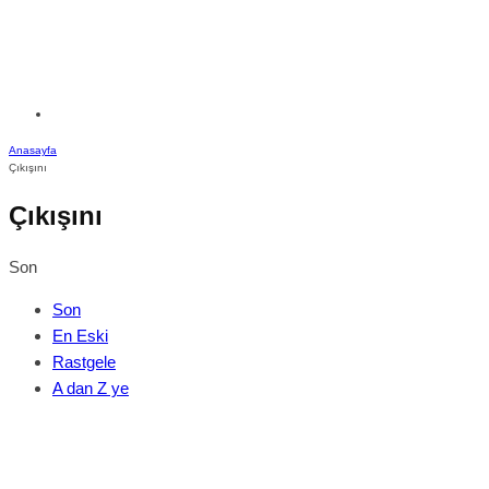
Anasayfa
Çıkışını
Çıkışını
Son
Son
En Eski
Rastgele
A dan Z ye