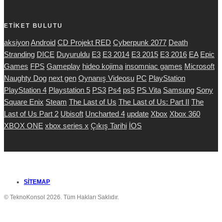
ETİKET BULUTU
aksiyon
Android
CD Projekt RED
Cyberpunk 2077
Death
Stranding
DICE
Duyuruldu
E3
E3 2014
E3 2015
E3 2016
EA
Epic
Games
FPS
Gameplay
hideo kojima
insomniac games
Microsoft
Naughty Dog
next gen
Oynanış Videosu
PC
PlayStation
PlayStation 4
Playstation 5
PS3
Ps4
ps5
PS Vita
Samsung
Sony
Square Enix
Steam
The Last of Us
The Last of Us: Part II
The
Last of Us Part 2
Ubisoft
Uncharted 4
update
Xbox
Xbox 360
XBOX ONE
xbox series x
Çıkış Tarihi
İOS
SITEMAP
© TeknoKonsol 2026. Tüm Hakları Saklıdır.