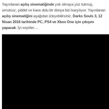
Yayınlanan
açılış sinematiğinde
yok olmaya yüz tutmuş,
umutsuz, şiddet ve kaos dolu bir dünya bizi karşılıyor. Yayınlanan
açılış sinematiğini
aşağıdan izleyebilirsiniz.
Darks Souls 3, 12
Nisan 2016 tarihinde PC, PS4 ve Xbox One için çıkışını
yapacak
. İyi seyirler…