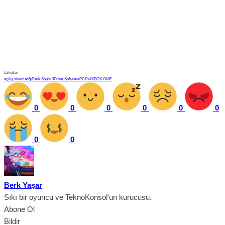
Etiketler
açılış sinematiği
Dark Souls 3
From Software
PC
Ps4
XBOX ONE
0
0
0
0
0
0
0
0
Berk Yaşar
Sıkı bir oyuncu ve TeknoKonsol'un kurucusu.
Abone Ol
Bildir