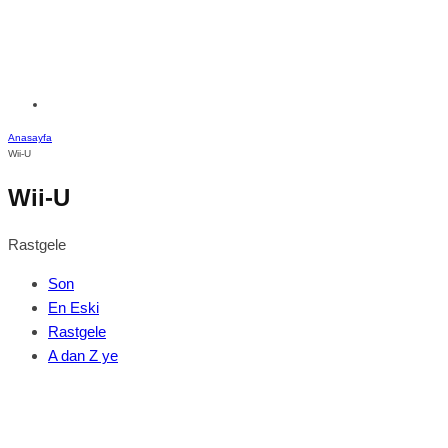
Anasayfa
Wii-U
Wii-U
Rastgele
Son
En Eski
Rastgele
A dan Z ye