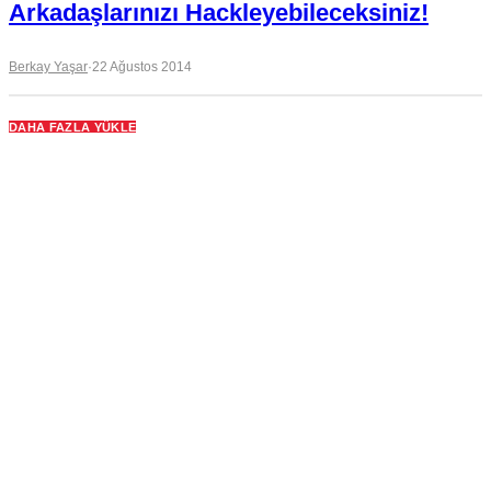
Arkadaşlarınızı Hackleyebileceksiniz!
Berkay Yaşar
·
22 Ağustos 2014
DAHA FAZLA YÜKLE