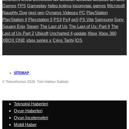
Games
FPS
Gameplay
hideo kojima
insomniac games
Microsoft
Naughty Dog
next gen
Oynanış Videosu
PC
PlayStation
PlayStation 4
Playstation 5
PS3
Ps4
ps5
PS Vita
Samsung
Sony
Square Enix
Steam
The Last of Us
The Last of Us: Part II
The
Last of Us Part 2
Ubisoft
Uncharted 4
update
Xbox
Xbox 360
XBOX ONE
xbox series x
Çıkış Tarihi
İOS
SITEMAP
© TeknoKonsol 2026. Tüm Hakları Saklıdır.
Teknoloji Haberleri
Oyun Haberleri
Oyun İncelemeleri
Mobil Haber