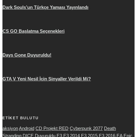
Dark Souls’un Türkçe Yaması Yayınlandı
CS GO Başlatma Seçenekleri
Days Gone Duyuruldu!
GTA V Yeni Nesil İçin Sinyaller Verildi Mi?
ETİKET BULUTU
aksiyon
Android
CD Projekt RED
Cyberpunk 2077
Death
Stranding
DICE
Duyuruldu
E3
E3 2014
E3 2015
E3 2016
EA
Epic