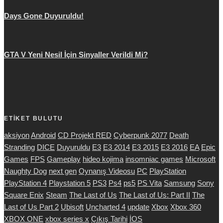
Days Gone Duyuruldu!
GTA V Yeni Nesil İçin Sinyaller Verildi Mi?
ETİKET BULUTU
aksiyon
Android
CD Projekt RED
Cyberpunk 2077
Death
Stranding
DICE
Duyuruldu
E3
E3 2014
E3 2015
E3 2016
EA
Epic
Games
FPS
Gameplay
hideo kojima
insomniac games
Microsoft
Naughty Dog
next gen
Oynanış Videosu
PC
PlayStation
PlayStation 4
Playstation 5
PS3
Ps4
ps5
PS Vita
Samsung
Sony
Square Enix
Steam
The Last of Us
The Last of Us: Part II
The
Last of Us Part 2
Ubisoft
Uncharted 4
update
Xbox
Xbox 360
XBOX ONE
xbox series x
Çıkış Tarihi
İOS