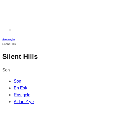
Anasayfa
Silent Hills
Silent Hills
Son
Son
En Eski
Rastgele
A dan Z ye