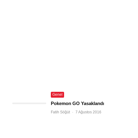
Genel
Pokemon GO Yasaklandı
Fatih Söğüt
·
7 Ağustos 2016