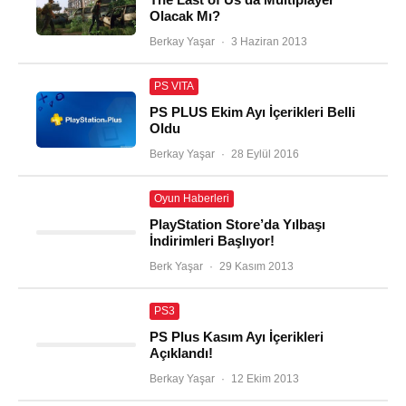
Olacak Mı?
Berkay Yaşar
·
3 Haziran 2013
PS VITA
PS PLUS Ekim Ayı İçerikleri Belli
Oldu
Berkay Yaşar
·
28 Eylül 2016
Oyun Haberleri
PlayStation Store’da Yılbaşı
İndirimleri Başlıyor!
Berk Yaşar
·
29 Kasım 2013
PS3
PS Plus Kasım Ayı İçerikleri
Açıklandı!
Berkay Yaşar
·
12 Ekim 2013