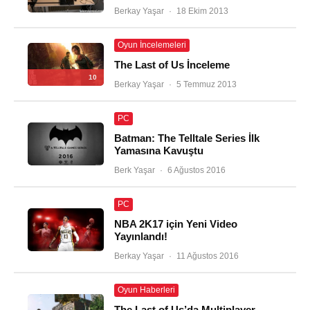
Berkay Yaşar
·
18 Ekim 2013
Oyun İncelemeleri
The Last of Us İnceleme
10
Berkay Yaşar
·
5 Temmuz 2013
PC
Batman: The Telltale Series İlk
Yamasına Kavuştu
Berk Yaşar
·
6 Ağustos 2016
PC
NBA 2K17 için Yeni Video
Yayınlandı!
Berkay Yaşar
·
11 Ağustos 2016
Oyun Haberleri
The Last of Us’da Multiplayer