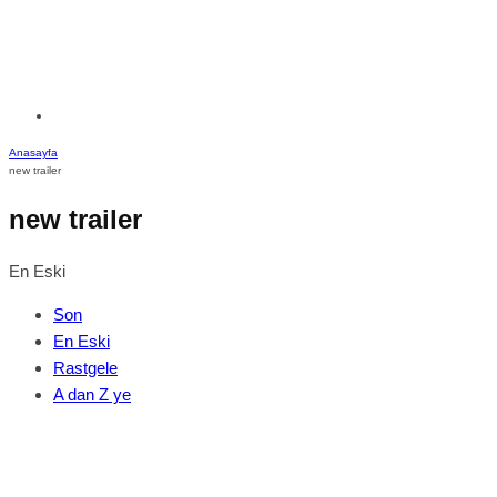
Anasayfa
new trailer
new trailer
En Eski
Son
En Eski
Rastgele
A dan Z ye