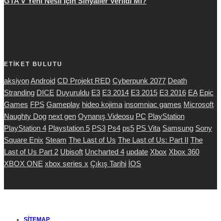
GTA V Yeni Nesil İçin Sinyaller Verildi Mi?
ETİKET BULUTU
aksiyon
Android
CD Projekt RED
Cyberpunk 2077
Death
Stranding
DICE
Duyuruldu
E3
E3 2014
E3 2015
E3 2016
EA
Epic
Games
FPS
Gameplay
hideo kojima
insomniac games
Microsoft
Naughty Dog
next gen
Oynanış Videosu
PC
PlayStation
PlayStation 4
Playstation 5
PS3
Ps4
ps5
PS Vita
Samsung
Sony
Square Enix
Steam
The Last of Us
The Last of Us: Part II
The
Last of Us Part 2
Ubisoft
Uncharted 4
update
Xbox
Xbox 360
XBOX ONE
xbox series x
Çıkış Tarihi
İOS
SITEMAP