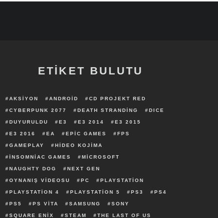
ETİKET BULUTU
AKSIYON
ANDROID
CD PROJEKT RED
CYBERPUNK 2077
DEATH STRANDING
DICE
DUYURULDU
E3
E3 2014
E3 2015
E3 2016
EA
EPIC GAMES
FPS
GAMEPLAY
HIDEO KOJIMA
INSOMNIAC GAMES
MICROSOFT
NAUGHTY DOG
NEXT GEN
OYNANIŞ VIDEOSU
PC
PLAYSTATION
PLAYSTATION 4
PLAYSTATION 5
PS3
PS4
PS5
PS VITA
SAMSUNG
SONY
SQUARE ENIX
STEAM
THE LAST OF US