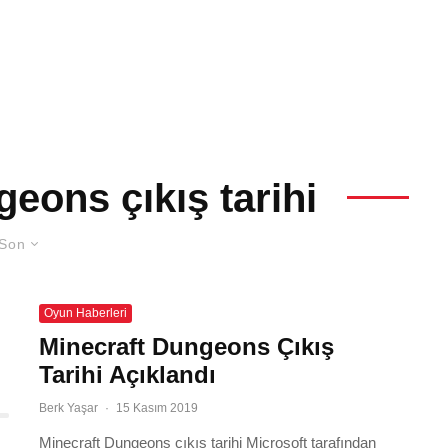
eons çıkış tarihi
Son
Oyun Haberleri
Minecraft Dungeons Çıkış
Tarihi Açıklandı
Berk Yaşar
·
15 Kasım 2019
Minecraft Dungeons çıkış tarihi Microsoft tarafından