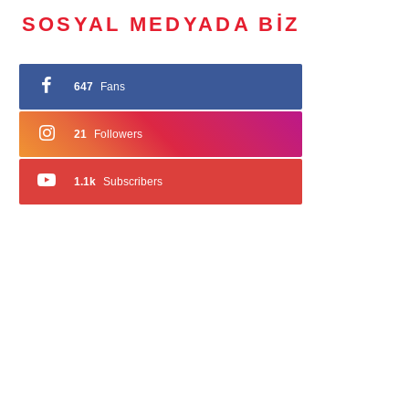
SOSYAL MEDYADA BIZ
647
Fans
21
Followers
1.1k
Subscribers