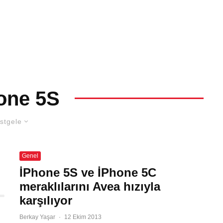
one 5S
stgele
Genel
İPhone 5S ve İPhone 5C
meraklılarını Avea hızıyla
karşılıyor
Berkay Yaşar
·
12 Ekim 2013