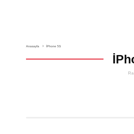
Anasayfa
İPhone 5S
İPh
Ra