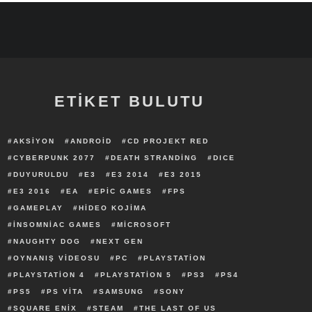
ETİKET BULUTU
AKSIYON
ANDROID
CD PROJEKT RED
CYBERPUNK 2077
DEATH STRANDING
DICE
DUYURULDU
E3
E3 2014
E3 2015
E3 2016
EA
EPIC GAMES
FPS
GAMEPLAY
HIDEO KOJIMA
INSOMNIAC GAMES
MICROSOFT
NAUGHTY DOG
NEXT GEN
OYNANIŞ VIDEOSU
PC
PLAYSTATION
PLAYSTATION 4
PLAYSTATION 5
PS3
PS4
PS5
PS VITA
SAMSUNG
SONY
SQUARE ENIX
STEAM
THE LAST OF US