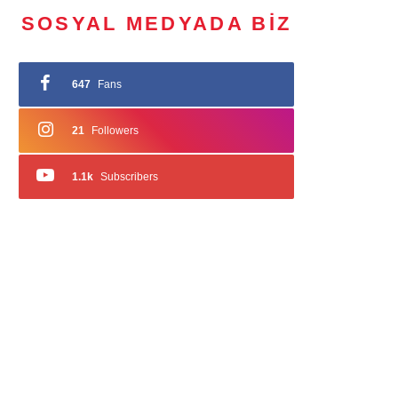
SOSYAL MEDYADA BIZ
647
Fans
21
Followers
1.1k
Subscribers