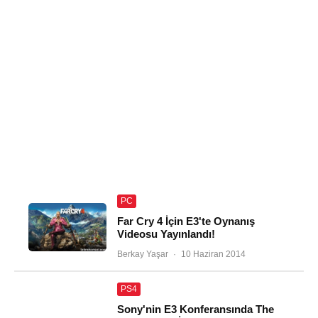
PC
Far Cry 4 İçin E3'te Oynanış
Videosu Yayınlandı!
Berkay Yaşar
·
10 Haziran 2014
PS4
Sony'nin E3 Konferansında The