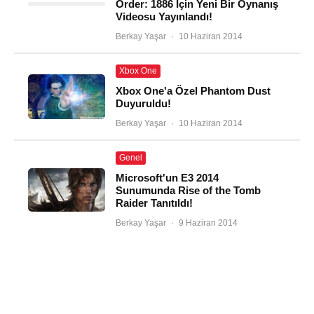
Order: 1886 İçin Yeni Bir Oynanış
Videosu Yayınlandı!
Berkay Yaşar
·
10 Haziran 2014
Xbox One
Xbox One'a Özel Phantom Dust
Duyuruldu!
Berkay Yaşar
·
10 Haziran 2014
Genel
Microsoft'un E3 2014
Sunumunda Rise of the Tomb
Raider Tanıtıldı!
Berkay Yaşar
·
9 Haziran 2014